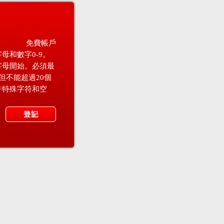
免費帳戶
母和數字0-9。
字母開始。必須最
但不能超過20個
許特殊字符和空