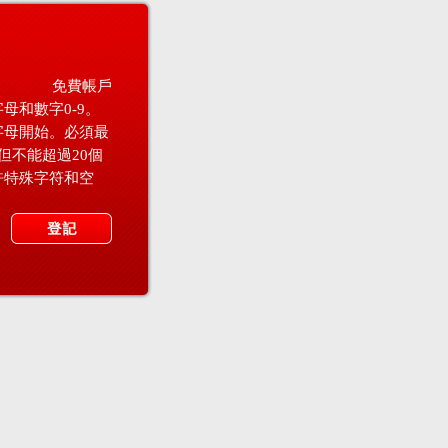
免費帳戶
母和數字0-9。
字母開始。必須最
但不能超過20個
許特殊字符和空