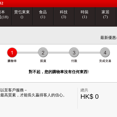
82
日本
賣乜東東
食品
科技
時裝
家居
()
(1)
(3)
(1)
(7)
(18)
最新優惠
對不起，您的購物車沒有任何東西!
，以至客戶服務－
總共
HK$ 0
持最高質素，才能長久贏得客人的信心。