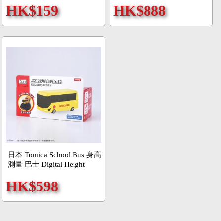
HK$159
HK$888
日本 Tomica School Bus 身高
測量 巴士 Digital Height
Meter
HK$598