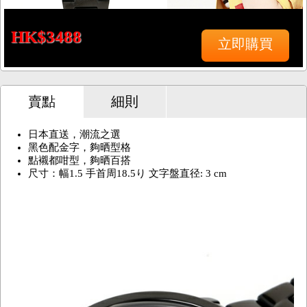
HK$3488
立即購買
賣點
細則
日本直送，潮流之選
黑色配金字，夠晒型格
點襯都咁型，夠晒百搭
尺寸：幅1.5 手首周18.5り 文字盤直径: 3 cm