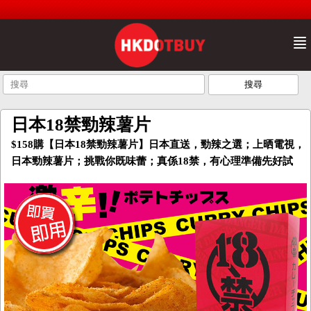
日本18禁勁辣薯片
$158購【日本18禁勁辣薯片】日本直送，勁辣之選；上晒電視，
日本勁辣薯片；挑戰你既味蕾；真係18禁，有心理準備先好試