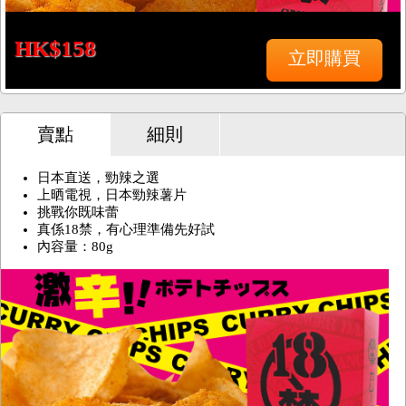
HK$158
立即購買
賣點
細則
日本直送，勁辣之選
上晒電視，日本勁辣薯片
挑戰你既味蕾
真係18禁，有心理準備先好試
內容量：80g